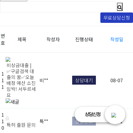
무료상담신청
번
제목
작성자
진행상태
작성일
호
비상금대출 |
✅구글검색 대
1
출의 꿈✅오늘
1
비**
상담대기
08-07
배정 예산 소진
1
임박! 서두르세
요
1
상담신청
1
특**
상담완료
07-01
특허 출원 문의
0